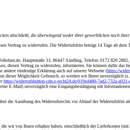
ecken abschließt, die überwiegend weder ihrer gewerblichen noch ihrer
 Vertrag zu widerrufen. Die Widerrufsfrist beträgt 14 Tage ab dem Tag
ollofant.de, Hauptstraße 33, 86447 Aindling, Telefon: 0172 820 2882,
hluss, diesen Vertrag zu widerrufen, informieren. Sie können dafür das
ne andere eindeutige Erklärung auch auf unserer Webseite (
https://wid
von dieser Möglichkeit Gebrauch, so werden wir Ihnen unverzüglich (z.
er
https://widerrufsbutton-cdn.e-recht24.de/019ed480-7ad2-732a-a02
h eine E-Mail) unverzüglich eine Eingangsbestätigung mit Information
 über die Ausübung des Widerrufsrechts vor Ablauf der Widerrufsfrist a
die wir von Ihnen erhalten haben, einschließlich der Lieferkosten (mit