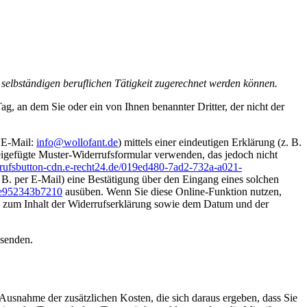
 selbständigen beruflichen Tätigkeit zugerechnet werden können.
, an dem Sie oder ein von Ihnen benannter Dritter, der nicht der
 E-Mail:
info@wollofant.de
) mittels einer eindeutigen Erklärung (z. B.
 beigefügte Muster-Widerrufsformular verwenden, das jedoch nicht
errufsbutton-cdn.e-recht24.de/019ed480-7ad2-732a-a021-
 B. per E-Mail) eine Bestätigung über den Eingang eines solchen
1-e952343b7210
ausüben. Wenn Sie diese Online-Funktion nutzen,
en zum Inhalt der Widerrufserklärung sowie dem Datum und der
bsenden.
 Ausnahme der zusätzlichen Kosten, die sich daraus ergeben, dass Sie